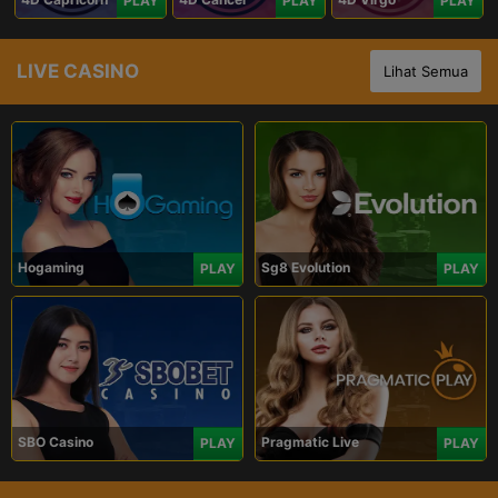
PLAY
PLAY
PLAY
LIVE CASINO
Lihat Semua
Hogaming
Sg8 Evolution
PLAY
PLAY
SBO Casino
Pragmatic Live
PLAY
PLAY