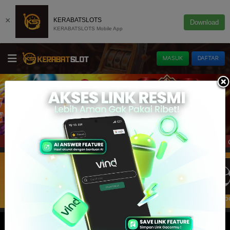
×
KERABATSLOTS
Download
KERABATSLOTS Mobile App
MASUK
DAFTAR
ABATSLOT, 100% gratis! Buruan main dan menangkan hadiah
Info :
E-LOTTERY
IDNRAFFLE
IDNRNG
SLOT
SPORTBO
SLOT