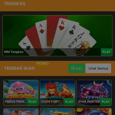
TANGKAS
MM Tangkas
PLAY
PROMO
TEMBAK IKAN
Cari
Lihat Semua
FIERCE FISHING
GODS FORTUNE FISHING
STAR HUNTER
PLAY
PLAY
PLAY